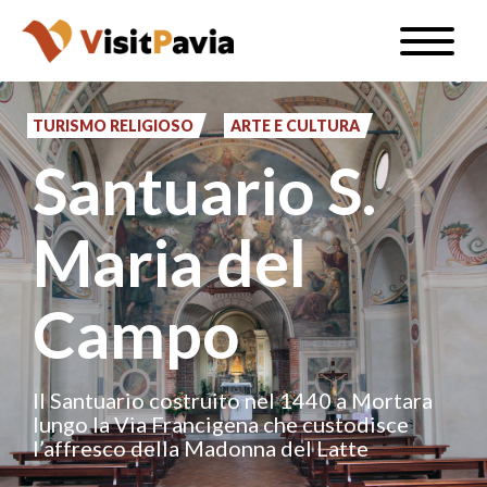
Salta
Toggle
al
naviga
IT
contenuto
principale
TURISMO RELIGIOSO
ARTE E CULTURA
Santuario S.
#visitpavia
Maria del
Campo
Il Santuario costruito nel 1440 a Mortara
lungo la Via Francigena che custodisce
l’affresco della Madonna del Latte