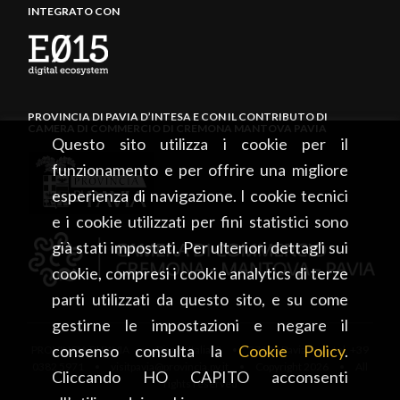
INTEGRATO CON
PROVINCIA DI PAVIA D’INTESA E CON IL CONTRIBUTO DI
CAMERA DI COMMERCIO DI CREMONA MANTOVA PAVIA
Questo sito utilizza i cookie per il
funzionamento e per offrire una migliore
esperienza di navigazione. I cookie tecnici
e i cookie utilizzati per fini statistici sono
già stati impostati. Per ulteriori dettagli sui
cookie, compresi i cookie analytics di terze
parti utilizzati da questo sito, e su come
gestirne le impostazioni e negare il
consenso consulta la
Cookie Policy
.
PROVINCIA DI PAVIA • Piazza Italia, 2 • 27100 Pavia • tel. +39
0382 5971 • visitpavia@provincia.pv.it • Copyright 2026 • All
Cliccando HO CAPITO acconsenti
rights reserved