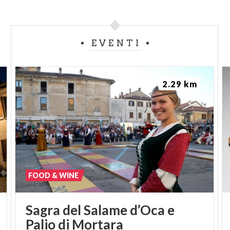
EVENTI
2.29 km
FOOD & WINE
Sagra
del
Salame
d’Oca
e
Palio
di
Mortara