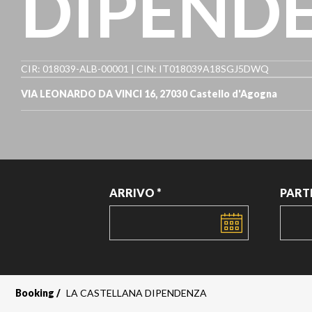
DIPEND
CIR: 018039-ALB-00001 | CIN: IT018039A18SGJ5DWQ
VIA LEONARDO DA VINCI 16, 27030 Castello d'Agogna
ARRIVO *
PART
DATA
DATA
Booking
LA CASTELLANA DIPENDENZA