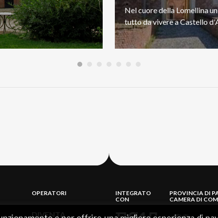
Nel
cuore
della
Lomellina
un
tutto
da
vivere
a
Castello
d'
OPERATORI
INTEGRATO
PROVINCIA DI P
CON
CAMERA DI COM
DIVENTA
 funzionamento e per offrire una migliore esperienza di nav