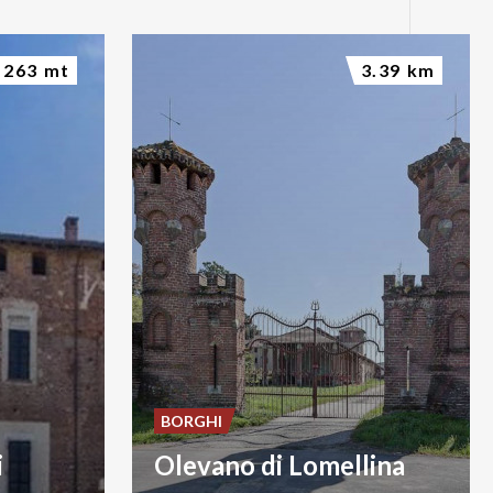
263 mt
3.39 km
BORGHI
i
Olevano di Lomellina