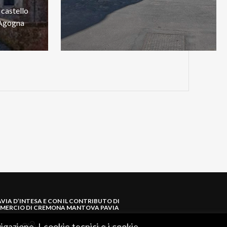
castello
Agogna
AVIA D’INTESA E CON IL CONTRIBUTO DI
MERCIO DI CREMONA MANTOVA PAVIA
igazione. I cookie tecnici e i cookie