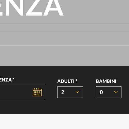
ENZA
ENZA *
ADULTI *
BAMBINI
2
0