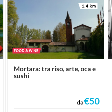
1.4 km
FOOD & WINE
Mortara:
tra
riso,
arte,
oca
e
sushi
€50
da