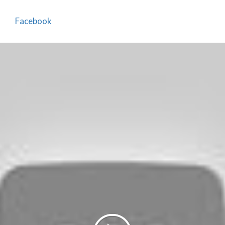
rendere calda l'atmosfera.
Facebook
Le scuderie possono ospitare sino a 100 persone
sedute.
l parco accoglie una elegante tensostruttura
comunicante con le vicine scuderie.
La struttura, di circa 200 metri quadrati, è
disponibile per matrimoni, eventi, manifestazioni e
corsi e può accogliere sino a 200 persone sedute.