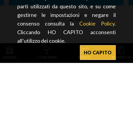
parti utilizzati da questo sito, e su come
1
20
gestirne le impostazioni e negare il
consenso consulta la
Cookie Policy
.
Cliccando HO CAPITO acconsenti
all’utilizzo dei cookie.
HO CAPITO
LUOGHI
COSA FARE
EVENTI
PIANIFICA
I NOSTRI SITI
www.in-lombardia.it
www.provincia.pv.it
www.cmp.camcom.it
SOCIAL
PAVIA