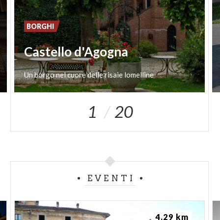
BORGHI
Castello d'Agogna
Un
borgo
nel
cuore
delle
risaie
lomelline
1
20
EVENTI
4.29 km