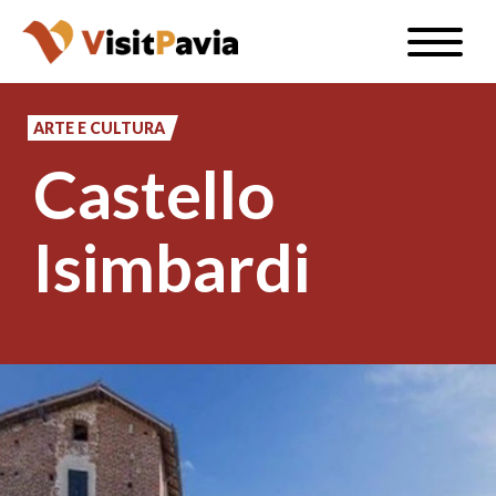
Salta
Toggle
al
naviga
IT
contenuto
principale
ARTE E CULTURA
Castello
#visitpavia
Isimbardi