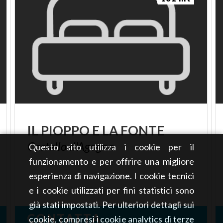
IL
PIOPPO
E
LA
FONTE
Castello
d'Agogna
Questo sito utilizza i cookie per il
funzionamento e per offrire una migliore
esperienza di navigazione. I cookie tecnici
e i cookie utilizzati per fini statistici sono
già stati impostati. Per ulteriori dettagli sui
CONTATTA
cookie, compresi i cookie analytics di terze