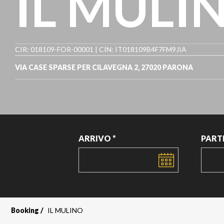
IL MULI
CIR: 018109-FOR-00001 | CIN: IT018109B4F7FM9JIA
VIA CASE SPARSE PER CILAVEGNA 2, 27020 PARONA
ARRIVO *
PART
DATA
DATA
Booking
IL MULINO