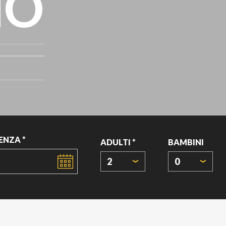
NO
ENZA *
ADULTI *
BAMBINI
2
0