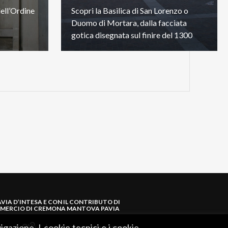
ell’Ordine
Scopri la Basilica di San Lorenzo o
Duomo di Mortara, dalla facciata
gotica disegnata sul finire del 1300
AVIA D’INTESA E CON IL CONTRIBUTO DI
MERCIO DI CREMONA MANTOVA PAVIA
igazione. I cookie tecnici e i cookie