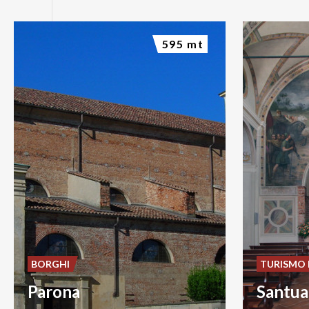
595 mt
BORGHI
TURISMO 
Parona