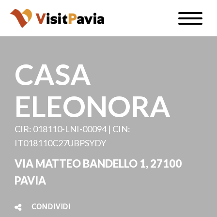
Salta
Toggle
al
naviga
IT
contenuto
principale
CASA
ELEONORA
#visitpavia
CIR: 018110-LNI-00094 | CIN:
IT018110C27UBPSYDY
VIA MATTEO BANDELLO 1, 27100
PAVIA
CONDIVIDI