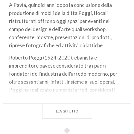
​A Pavia, quindici anni dopo la conclusione della
produzione di mobili della ditta Poggi, i locali
ristrutturati offrono oggi spazi per eventi nel
campo del design e dell'arte quali workshop,
conferenze, mostre, presentazioni di prodotti,
riprese fotografiche ed attività didattiche
Roberto Poggi (1924-2020), ebanista e
imprenditore pavese considerato tra i padri
fondatori dell'industria dell'arredo moderno, per
oltre sessant'anni, infatti, insieme ai suoi operai,
Poggi ha realizzato numerosi arredi considerati
icone del design industriale e presenti nelle
collezioni di prestigiosi musei internazionali.
LEGGI TUTTO
Con la sua produzione ha più volte partecipato alla
Triennale di Milano e nel 1955 la sua poltroncina