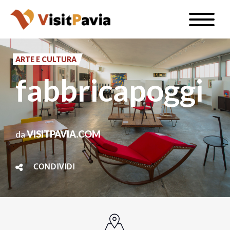
Salta
Toggle
al
naviga
IT
contenuto
principale
ARTE E CULTURA
fabbricapoggi
#visitpavia
da
VISITPAVIA.COM
CONDIVIDI