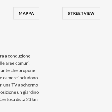
MAPPA
STREETVIEW
ura a conduzione
lle aree comuni.
torante che propone
 Le camere includono
r, una TV a schermo
posizione un giardino
 Certosa dista 23 km