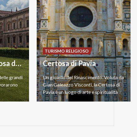
TURISMO RELIGIOSO
Museo della Certosa di Pavia
Certosa di Pavia
elle grandi
Un gioiello del Rinascimento. Voluta da
avorarono
Gian Galeazzo Visconti, la Certosa di
Pavia è un luogo di arte e spiritualità