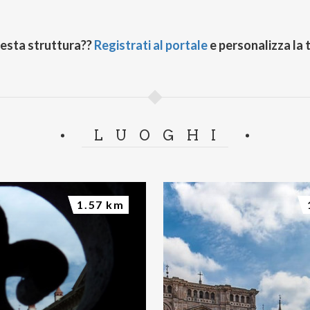
uesta struttura??
Registrati al portale
e personalizza la 
LUOGHI
1.57 km