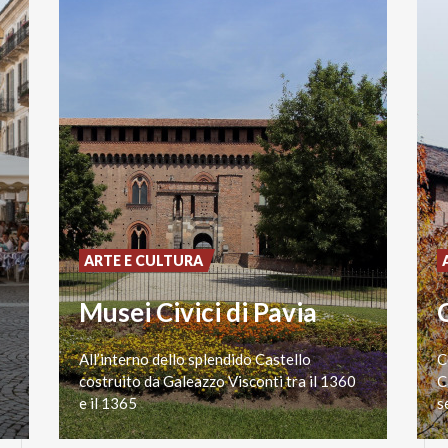
ARTE E CULTURA
Musei Civici di Pavia
All’interno dello splendido Castello
C
costruito da Galeazzo Visconti tra il 1360
C
e il 1365
s