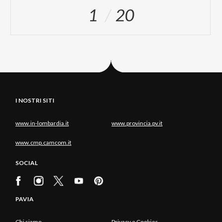
1
20
I NOSTRI SITI
www.in-lombardia.it
www.provincia.pv.it
www.cmp.camcom.it
SOCIAL
PAVIA
Chi siamo
Privacy e Cookies