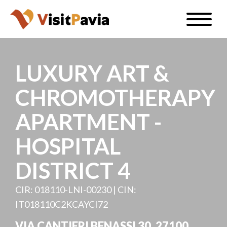
Salta
Toggle
al
naviga
IT
contenuto
principale
LUXURY ART &
CHROMOTHERAPY
#visitpavia
APARTMENT -
HOSPITAL
DISTRICT 4
CIR: 018110-LNI-00230 | CIN:
IT018110C2KCAYCI72
VIA CANTIERI BENASSI 30, 27100