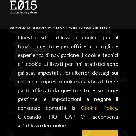
PROVINCIA DI PAVIA D’INTESA E CON IL CONTRIBUTO DI
CAMERA DI COMMERCIO DI CREMONA MANTOVA PAVIA
Questo sito utilizza i cookie per il
funzionamento e per offrire una migliore
esperienza di navigazione. I cookie tecnici
e i cookie utilizzati per fini statistici sono
già stati impostati. Per ulteriori dettagli sui
cookie, compresi i cookie analytics di terze
parti utilizzati da questo sito, e su come
gestirne le impostazioni e negare il
consenso consulta la
Cookie Policy
.
PROVINCIA DI PAVIA • Piazza Italia, 2 • 27100 Pavia • tel. +39
0382 5971 • visitpavia@provincia.pv.it • Copyright 2026 • All
Cliccando HO CAPITO acconsenti
rights reserved
all’utilizzo dei cookie.