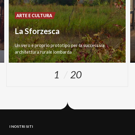
ARTE E CULTURA
La Sforzesca
Un
vero
e
proprio
prototipo
per
la
successiva
architettura
rurale
lombarda
1
20
I NOSTRI SITI