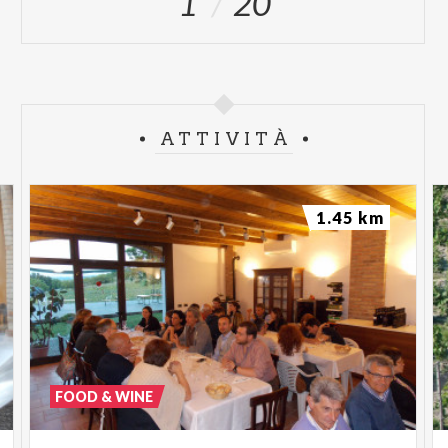
1
20
ATTIVITÀ
1.45 km
FOOD & WINE