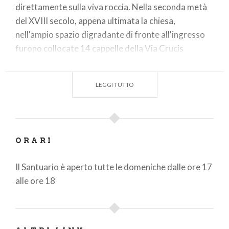
direttamente sulla viva roccia. Nella seconda metà
del XVIII secolo, appena ultimata la chiesa,
nell'ampio spazio digradante di fronte all'ingresso
furono collocate 14 cappelle della Via Crucis
disposte a U, che racchiudono gli intensi gruppi
statuari policromi raffiguranti le scene della
LEGGI TUTTO
Passione di Cristo. Un secolo più tardi, a sud del
Santuario, fu eretta la Cappella dell'Incoronazione
di Spine e fu riedificata l'antica Scala Santa, già
costruita in epoca medievale su terra proveniente
ORARI
dalla Palestina.
Il Santuario è aperto tutte le domeniche dalle ore 17
alle ore 18