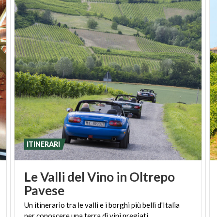
ITINERARI
Le Valli del Vino in Oltrepo
Pavese
Un
itinerario
tra
le
valli
e
i
borghi
più
belli
d'Italia
per
conoscere
una
terra
di
vini
pregiati