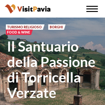
Salta
Toggle
al
naviga
IT
contenuto
principale
TURISMO RELIGIOSO
BORGHI
FOOD & WINE
Il Santuario
#visitpavia
della Passione
di Torricella
Verzate