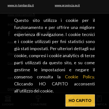
www.in-lombardia.it
www.provincia.pv.it
www.cmp.camcom.it
Questo sito utilizza i cookie per il
SOCIAL
funzionamento e per offrire una migliore
esperienza di navigazione. I cookie tecnici
e i cookie utilizzati per fini statistici sono
PAVIA
già stati impostati. Per ulteriori dettagli sui
Chi siamo
Privacy e Cookies
cookie, compresi i cookie analytics di terze
parti utilizzati da questo sito, e su come
Contatti
gestirne le impostazioni e negare il
consenso consulta la
Cookie Policy
.
OPERATORI
Cliccando HO CAPITO acconsenti
DIVENTA OPERATORE
all’utilizzo dei cookie.
HO CAPITO
INTEGRATO CON
LUOGHI
COSA FARE
EVENTI
PIANIFICA