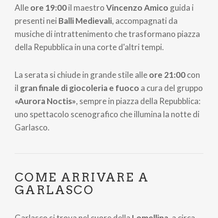
Alle
ore 19:00
il maestro
Vincenzo Amico
guida i
presenti nei
Balli Medievali
, accompagnati da
musiche di intrattenimento che trasformano piazza
della Repubblica in una corte d'altri tempi.
La serata si chiude in grande stile alle
ore 21:00
con
il
gran finale di giocoleria e fuoco
a cura del gruppo
«Aurora Noctis»
, sempre in piazza della Repubblica:
uno spettacolo scenografico che illumina la notte di
Garlasco.
COME ARRIVARE A
GARLASCO
Garlasco si trova nel cuore della
Lomellina
, a circa