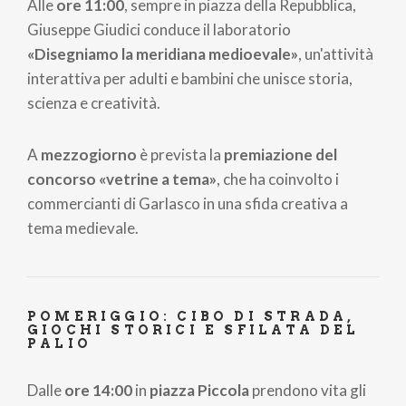
Alle
ore 11:00
, sempre in piazza della Repubblica,
Giuseppe Giudici conduce il laboratorio
«Disegniamo la meridiana medioevale»
, un'attività
interattiva per adulti e bambini che unisce storia,
scienza e creatività.
A
mezzogiorno
è prevista la
premiazione del
concorso «vetrine a tema»
, che ha coinvolto i
commercianti di Garlasco in una sfida creativa a
tema medievale.
POMERIGGIO: CIBO DI STRADA,
GIOCHI STORICI E SFILATA DEL
PALIO
Dalle
ore 14:00
in
piazza Piccola
prendono vita gli