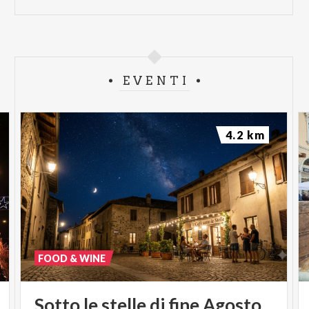
EVENTI
4.2 km
FOOD & WINE
Sotto
le
stelle
di
fine
Agosto