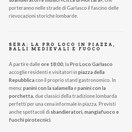
porteranno nelle strade di Garlasco il fascino delle
rievocazioni storiche lombarde.
SERA: LA PRO LOCO IN PIAZZA,
BALLI MEDIEVALI E FUOCO
A partire dalle
ore 18:00
, la
Pro Loco Garlasco
accoglie residenti e visitatori in
piazza della
Repubblica
con il proprio stand gastronomico. In
menu:
panini con la salamella
e
panini con la
porchetta
, due classici della tradizione lombarda
perfetti per una cena informale in piazza. Previsti
anche spettacoli di
sbandieratori, mangiafuoco e
fuochi pirotecnici
.