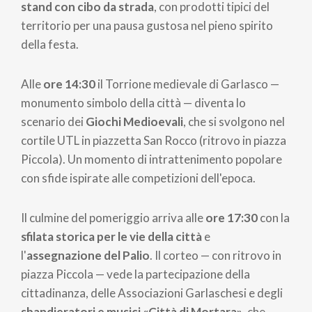
stand con cibo da strada
, con prodotti tipici del
territorio per una pausa gustosa nel pieno spirito
della festa.
Alle
ore 14:30
il Torrione medievale di Garlasco —
monumento simbolo della città — diventa lo
scenario dei
Giochi Medioevali
, che si svolgono nel
cortile UTL in piazzetta San Rocco (ritrovo in piazza
Piccola). Un momento di intrattenimento popolare
con sfide ispirate alle competizioni dell'epoca.
Il culmine del pomeriggio arriva alle
ore 17:30
con la
sfilata storica per le vie della città
e
l'
assegnazione del Palio
. Il corteo — con ritrovo in
piazza Piccola — vede la partecipazione della
cittadinanza, delle Associazioni Garlaschesi e degli
sbandieratori e musici «Città di Mortara»
, che