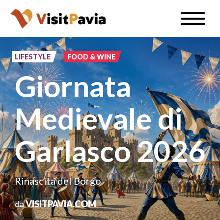
Salta
Toggle
al
naviga
IT
contenuto
principale
LIFESTYLE
FOOD & WINE
Giornata
#visitpavia
Medievale di
Garlasco 2026
Rinascita del Borgo
da
VISITPAVIA.COM