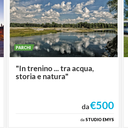
PARCHI
"In
trenino
...
tra
acqua,
storia
e
natura"
€500
da
da
STUDIO EMYS