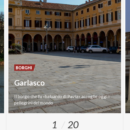
BORGHI
Garlasco
Il
borgo
che
fu
«baluardo
di
Pavia»
accoglie
oggi
i
pellegrini
del
mondo
1
20