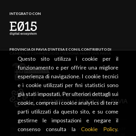
INTEGRATO CON
PROVINCIA DI PAVIA D’INTESA E CON IL CONTRIBUTO DI
CAMERA DI COMMERCIO DI CREMONA MANTOVA PAVIA
Questo sito utilizza i cookie per il
funzionamento e per offrire una migliore
esperienza di navigazione. I cookie tecnici
e i cookie utilizzati per fini statistici sono
già stati impostati. Per ulteriori dettagli sui
cookie, compresi i cookie analytics di terze
parti utilizzati da questo sito, e su come
gestirne le impostazioni e negare il
consenso consulta la
Cookie Policy
.
PROVINCIA DI PAVIA • Piazza Italia, 2 • 27100 Pavia • tel. +39
0382 5971 • visitpavia@provincia.pv.it • Copyright 2026 • All