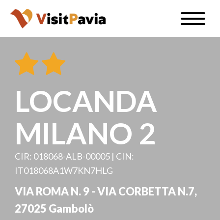
Salta
Toggle
al
naviga
IT
contenuto
principale
LOCANDA
#visitpavia
MILANO 2
CIR: 018068-ALB-00005 | CIN:
IT018068A1W7KN7HLG
VIA ROMA N. 9 - VIA CORBETTA N.7,
27025 Gambolò