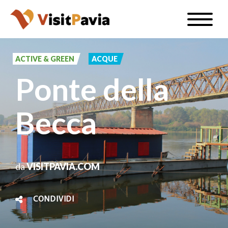
Salta
Toggle
al
naviga
IT
contenuto
principale
ACTIVE & GREEN
ACQUE
Ponte della
#visitpavia
Becca
da
VISITPAVIA.COM
CONDIVIDI