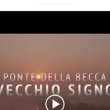
ripristinato nelle parti danneggiate e riaperto al
traffico nel 1950.
La questione sull'apertura di un nuovo ponte che
consentisse il superamento del Po in un punto
strategico per il traffico delle merci fu dibattuta a
lungo a partire dal 1893, per iniziativa del Comitato
promotore della costruzione di un ponte stabile in
ferro sul Po, che si avvalse in particolare della
consulenza dell'Ingegnere Rothlisberger, capo
dell'Ufficio Tecnico della Società Nazionale di
Savigliano.
Il progetto originario prevedeva una lunghezza
complessiva di 1018,50 m (comprensiva del tratto
stradale di accesso) e una larghezza di 6 m. La
travatura in acciaio doveva pesare 7.660 kg per
metro lineare di ponte, l'altezza prevista delle travi