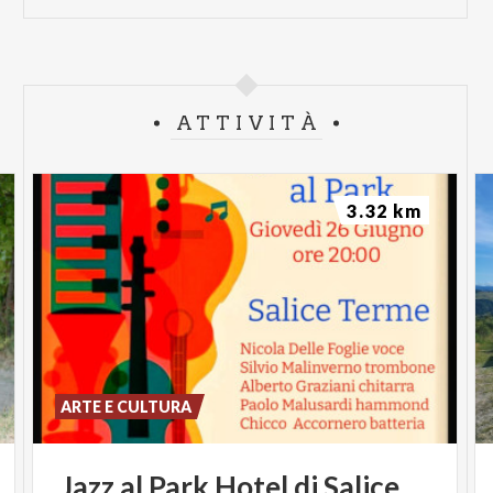
ATTIVITÀ
3.32 km
ARTE E CULTURA
Jazz
al
Park
Hotel
di
Salice