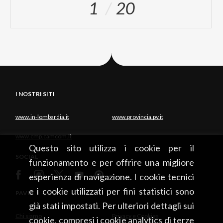
1
20
I NOSTRI SITI
www.in-lombardia.it
www.provincia.pv.it
www.cmp.camcom.it
Questo sito utilizza i cookie per il
SOCIAL
funzionamento e per offrire una migliore
esperienza di navigazione. I cookie tecnici
e i cookie utilizzati per fini statistici sono
PAVIA
già stati impostati. Per ulteriori dettagli sui
Chi siamo
Privacy e Cookies
cookie, compresi i cookie analytics di terze