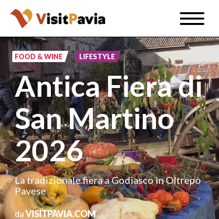
Salta
Toggle
al
naviga
IT
contenuto
principale
FOOD & WINE
LIFESTYLE
Antica Fiera di
#visitpavia
San Martino
2026
La tradizionale fiera a Godiasco in Oltrepò
Pavese
da
VISITPAVIA.COM