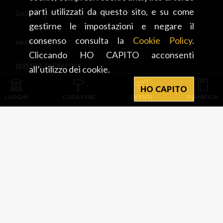
parti utilizzati da questo sito, e su come
Contatti
gestirne le impostazioni e negare il
consenso consulta la
Cookie Policy
.
OPERATORI
Cliccando HO CAPITO acconsenti
DIVENTA OPERATORE
all’utilizzo dei cookie.
HO CAPITO
INTEGRATO CON
LUOGHI
COSA FARE
EVENTI
PIANIFICA
PROVINCIA DI PAVIA D’INTESA E CON IL CONTRIBUTO DI
CAMERA DI COMMERCIO DI CREMONA MANTOVA PAVIA