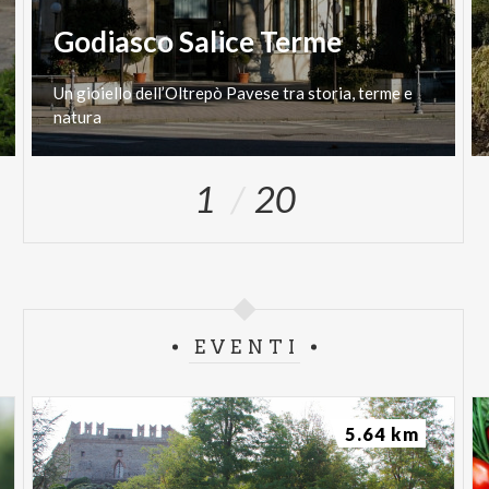
Godiasco Salice Terme
Un
gioiello
dell’Oltrepò
Pavese
tra
storia,
terme
e
natura
1
20
EVENTI
5.64 km