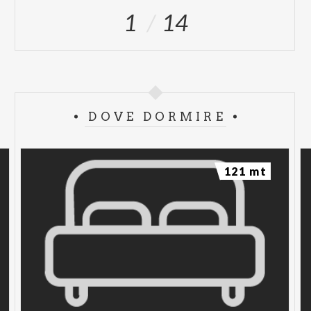
1
14
DOVE DORMIRE
121 mt