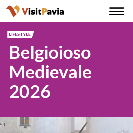
Salta
Toggle
al
naviga
IT
contenuto
principale
LIFESTYLE
Belgioioso
#visitpavia
Medievale
2026