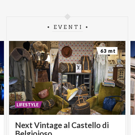
EVENTI
63 mt
LIFESTYLE
Next
Vintage
al
Castello
di
Belgioioso