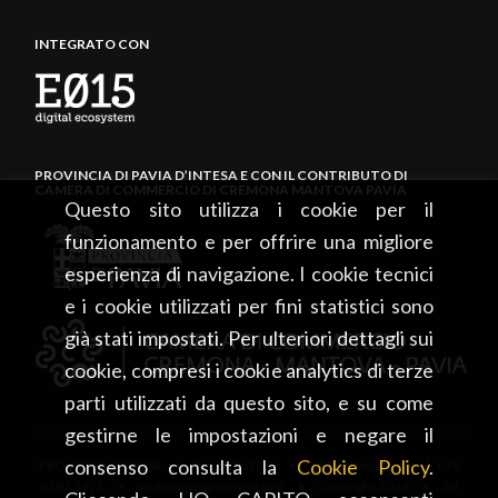
INTEGRATO CON
PROVINCIA DI PAVIA D’INTESA E CON IL CONTRIBUTO DI
CAMERA DI COMMERCIO DI CREMONA MANTOVA PAVIA
Questo sito utilizza i cookie per il
funzionamento e per offrire una migliore
esperienza di navigazione. I cookie tecnici
e i cookie utilizzati per fini statistici sono
già stati impostati. Per ulteriori dettagli sui
cookie, compresi i cookie analytics di terze
parti utilizzati da questo sito, e su come
gestirne le impostazioni e negare il
consenso consulta la
Cookie Policy
.
PROVINCIA DI PAVIA • Piazza Italia, 2 • 27100 Pavia • tel. +39
0382 5971 • visitpavia@provincia.pv.it • Copyright 2026 • All