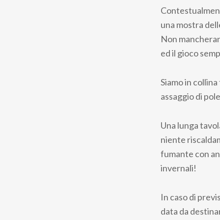
Contestualmente,
una mostra delle
Non mancheranno
ed il gioco sem
Siamo in collina
assaggio di pol
Una lunga tavol
niente riscalda
fumante con ann
invernali!
In caso di prev
data da destinar