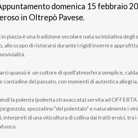
 Appuntamento domenica 15 febbraio 20
roso in Oltrepò Pavese.
 in piazza è una tradizione secolare nata su iniziativa degli s
llo scopo di ristorarsi durante i rigidi inverni e approfit
onvivialità.
arci quassù è un cultore di quell'atmosfera semplice, calda
te contadine del passato, con momenti di autentica allegria.
indi la polenta (polenta stravaccata) servita ad OFFERTA 
 gorgonzola, spezzatino “del polentaio” e naturalmente i vini
 interpreti di una viticoltura di collina dai tratti eroici, tra i 
afuoco.