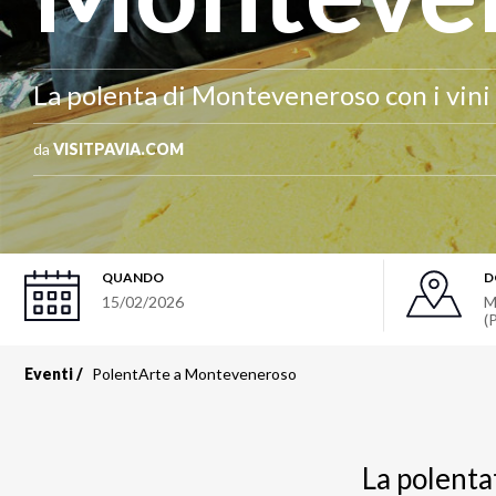
La polenta di Monteveneroso con i vini 
da
VISITPAVIA.COM
QUANDO
D
15/02/2026
M
(
Eventi
PolentArte a Monteveneroso
La polentat