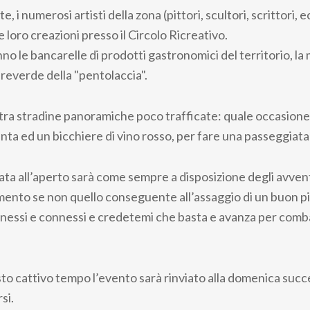
 i numerosi artisti della zona (pittori, scultori, scrittori, e
 loro creazioni presso il Circolo Ricreativo.
 le bancarelle di prodotti gastronomici del territorio, la 
preverde della "pentolaccia".
 tra stradine panoramiche poco trafficate: quale occasione 
enta ed un bicchiere di vino rosso, per fare una passeggiat
ata all’aperto sarà come sempre a disposizione degli avvent
mento se non quello conseguente all’assaggio di un buon pi
essi e connessi e credetemi che basta e avanza per combat
isto cattivo tempo l’evento sarà rinviato alla domenica succ
si.