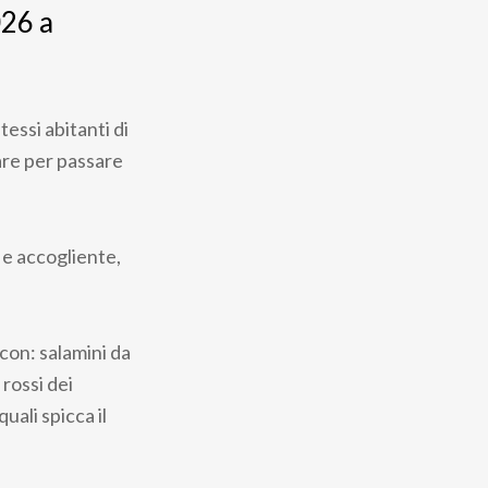
26 a
tessi abitanti di
tare per passare
 e accogliente,
con: salamini da
 rossi dei
quali spicca il