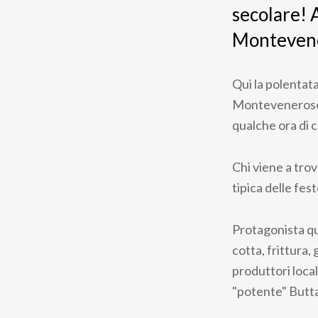
secolare!
Montevene
Qui la polentata
Monteveneroso, a
qualche ora di c
Chi viene a trov
tipica delle fes
Protagonista qu
cotta, frittura,
produttori locali,
"potente" Butt