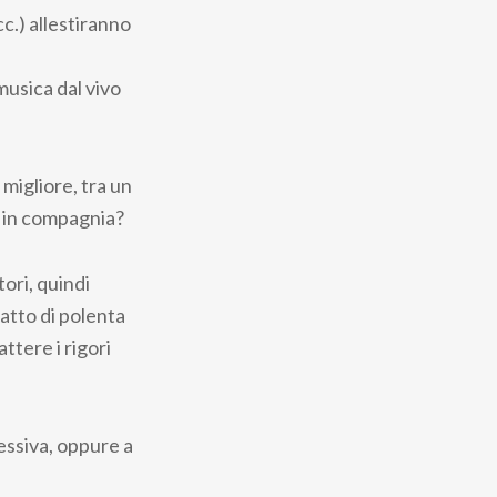
cc.) allestiranno
musica dal vivo
migliore, tra un
a in compagnia?
ori, quindi
atto di polenta
tere i rigori
essiva, oppure a