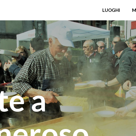
LUOGHI
M
te a
neroso