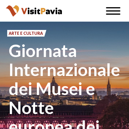
Salta
Toggle
al
naviga
IT
contenuto
principale
ARTE E CULTURA
Giornata
#visitpavia
Internazionale
dei Musei e
Notte
europea dei