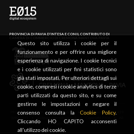
PROVINCIA DI PAVIA D’INTESA E CON IL CONTRIBUTO DI
CAMERA DI COMMERCIO DI CREMONA MANTOVA PAVIA
Questo sito utilizza i cookie per il
funzionamento e per offrire una migliore
esperienza di navigazione. I cookie tecnici
e i cookie utilizzati per fini statistici sono
già stati impostati. Per ulteriori dettagli sui
cookie, compresi i cookie analytics di terze
parti utilizzati da questo sito, e su come
gestirne le impostazioni e negare il
consenso consulta la
Cookie Policy
.
PROVINCIA DI PAVIA • Piazza Italia, 2 • 27100 Pavia • tel. +39
0382 5971 • visitpavia@provincia.pv.it • Copyright 2026 • All
Cliccando HO CAPITO acconsenti
rights reserved
all’utilizzo dei cookie.