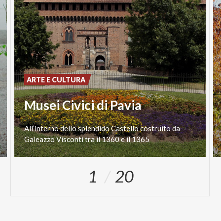
ARTE E CULTURA
Musei Civici di Pavia
All’interno
dello
splendido
Castello
costruito
da
Galeazzo
Visconti
tra
il
1360
e
il
1365
1
20