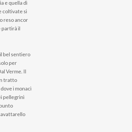
a e quella di
 coltivate si
to reso ancor
partirà il
l bel sentiero
solo per
al Verme. Il
n tratto
o, dove i monaci
 pellegrini
 punto
Zavattarello