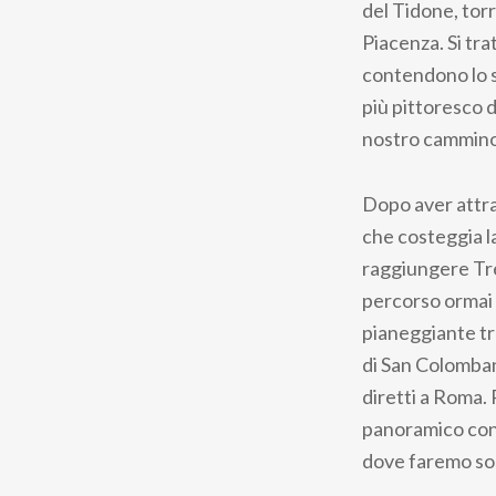
del Tidone, torr
Piacenza. Si trat
contendono lo sp
più pittoresco d
nostro cammino
Dopo aver attra
che costeggia la
raggiungere Tre
percorso ormai 
pianeggiante tra 
di San Colomban
diretti a Roma.
panoramico con u
dove faremo sost