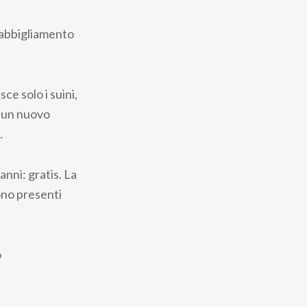
 abbigliamento
ce solo i suini,
i un nuovo
.
anni: gratis. La
ono presenti
o