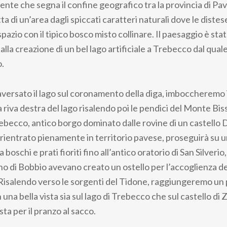
ente che segna il confine geografico tra la provincia di Pavi
ta di un’area dagli spiccati caratteri naturali dove le distese
azio con il tipico bosco misto collinare. Il paesaggio è sta
alla creazione di un bel lago artificiale a Trebecco dal quale 
.
versato il lago sul coronamento della diga, imboccheremo i
 riva destra del lago risalendo poi le pendici del Monte Bis
becco, antico borgo dominato dalle rovine di un castello D
rientrato pienamente in territorio pavese, proseguirà su u
boschi e prati fioriti fino all’antico oratorio di San Silveri
o di Bobbio avevano creato un ostello per l’accoglienza dei
 Risalendo verso le sorgenti del Tidone, raggiungeremo un
na bella vista sia sul lago di Trebecco che sul castello di 
a per il pranzo al sacco.