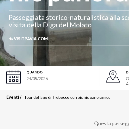
Passeggiata storico-naturalistica alla s
visita della Diga del Molato
da
VISITPAVIA.COM
QUANDO
D
24/05/2026
O
Z
Eventi
Tour del lago di Trebecco con pic nic panoramico
Questa passeggia