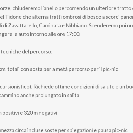
orze, chiuderemo l’anello percorrendo un ulteriore tratto 
el Tidone che alterna tratti ombrosi di bosco a scorci panor
i di Zavattarello, Caminata e Nibbiano. Scenderemo poi n
gere le auto intorno alle ore 17:00.
 tecniche del percorso:
. totali con sosta per a metà percorso per il pic-nic
scursionistico). Richiede ottime condizioni di salute e un buo
cammino anche prolungato in salita
m positivi e 320 m negativi
mezza circa incluse soste per spiegazioni e pausa pic-nic