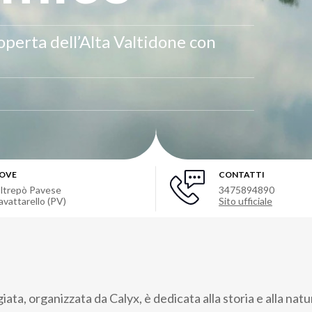
coperta dell’Alta Valtidone con
OVE
CONTATTI
ltrepò Pavese
3475894890
avattarello (PV)
Sito ufficiale
ta, organizzata da Calyx, è dedicata alla storia e alla natur