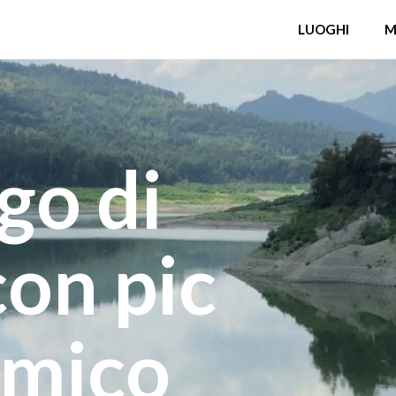
LUOGHI
M
go di
on pic
amico