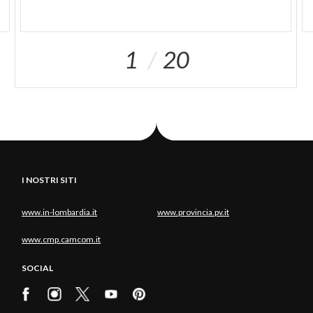
1
20
I NOSTRI SITI
www.in-lombardia.it
www.provincia.pv.it
www.cmp.camcom.it
SOCIAL