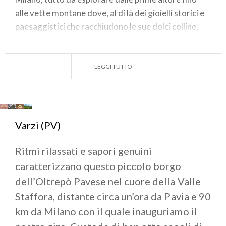
alle vette montane dove, al di là dei gioielli storici e
paesaggistici che racchiudono le sue dolci colline,
l’argomento che più è in grado di vincere ogni nostra
resistenza sono i prelibati prodotti enogastronomici
offerti da una terra che nei mesi autunnali si fa più
LEGGI TUTTO
che mai generosa ed accogliente.
Partiamo dunque per questo piccolo viaggio fra i
sapori dell’Oltrepò Pavese: dai
malfatti
di
Varzi (PV)
Fortunago alla
selvaggina salmistrata
di
Zavattarello, dal
Pinot
di Golferenzo ai
ravioli di
Ritmi rilassati e sapori genuini
brasato
di Varzi. Assaporando le prelibatezze dei
caratterizzano questo piccolo borgo
“
borghi di pietra
” con il gusto e la lentezza suggeriti
dell’Oltrepò Pavese nel cuore della Valle
dalle loro atmosfere sospese nel tempo.
Staffora, distante circa un’ora da Pavia e 90
km da Milano con il quale inauguriamo il