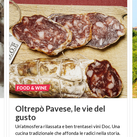
FOOD & WINE
Oltrepò Pavese, le vie del
gusto
Un’atmosfera
rilassata
e
ben
trentasei
vini
Doc.
Una
cucina
tradizionale
che
affonda
le
radici
nella
storia.