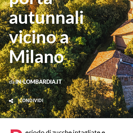
autunnali
vicino a
Milano
da
IN-LOMBARDIA.IT
CONDIVIDI
eriodo di zucche intagliate e