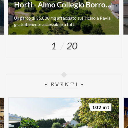
Horti - Almo Collegio Borromeo
Un
parco
di
35.000
mq
affacciato
sul
Ticino
a
Pavia
gratuitamente
accessibile
a
tutti
1
20
EVENTI
102 mt