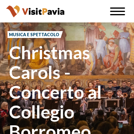
Salta
Toggle
al
naviga
IT
contenuto
principale
MUSICA E SPETTACOLO
Christmas
#visitpavia
Carols -
Concerto al
Collegio
Borromeo