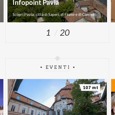
Infopoint Pavia
Scopri
Pavia:
città
di
Saperi,
di
Fiume
e
di
Cammini
1
20
EVENTI
107 mt