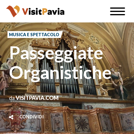
Salta
Toggle
al
naviga
IT
contenuto
principale
MUSICA E SPETTACOLO
Passeggiate
#visitpavia
Organistiche
da
VISITPAVIA.COM
CONDIVIDI