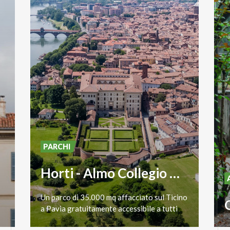
PARCHI
Horti - Almo Collegio Borromeo
Un
parco
di
35.000
mq
affacciato
sul
Ticino
a
Pavia
gratuitamente
accessibile
a
tutti