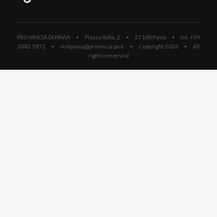
PROVINCIA DI PAVIA • Piazza Italia, 2 • 27100 Pavia • tel. +39
0382 5971 • visitpavia@provincia.pv.it • Copyright 2026 • All
rights reserved