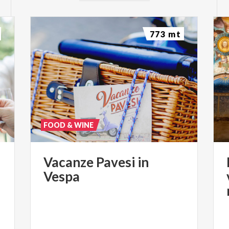
773 mt
FOOD & WINE
Vacanze
Pavesi
in
Vespa