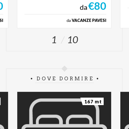
0
€80
da
SI
da
VACANZE PAVESI
1
10
DOVE DORMIRE
167 mt