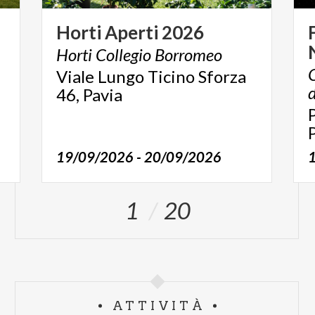
Horti
Aperti
2026
Horti
Collegio
Borromeo
C
Viale Lungo Ticino Sforza
d
46, Pavia
19/09/2026 - 20/09/2026
1
20
ATTIVITÀ