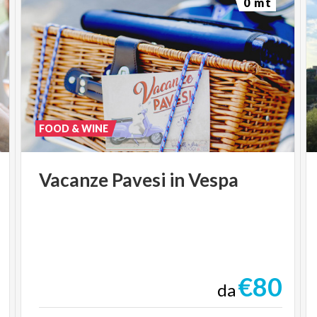
0 mt
FOOD & WINE
Vacanze
Pavesi
in
Vespa
€80
da