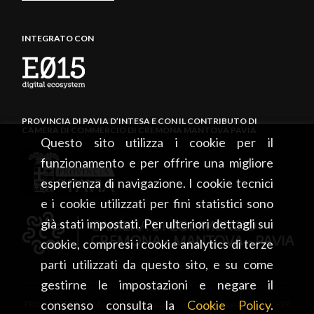
INTEGRATO CON
PROVINCIA DI PAVIA D’INTESA E CON IL CONTRIBUTO DI
CAMERA DI COMMERCIO DI CREMONA MANTOVA PAVIA
Questo sito utilizza i cookie per il
funzionamento e per offrire una migliore
esperienza di navigazione. I cookie tecnici
e i cookie utilizzati per fini statistici sono
già stati impostati. Per ulteriori dettagli sui
cookie, compresi i cookie analytics di terze
parti utilizzati da questo sito, e su come
gestirne le impostazioni e negare il
consenso consulta la
Cookie Policy
.
PROVINCIA DI PAVIA • Piazza Italia, 2 • 27100 Pavia • tel. +39