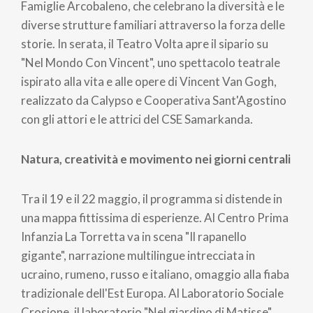
Famiglie Arcobaleno, che celebrano la diversità e le
diverse strutture familiari attraverso la forza delle
storie. In serata, il Teatro Volta apre il sipario su
"Nel Mondo Con Vincent", uno spettacolo teatrale
ispirato alla vita e alle opere di Vincent Van Gogh,
realizzato da Calypso e Cooperativa Sant'Agostino
con gli attori e le attrici del CSE Samarkanda.
Natura, creatività e movimento nei giorni centrali
Tra il 19 e il 22 maggio, il programma si distende in
una mappa fittissima di esperienze. Al Centro Prima
Infanzia La Torretta va in scena "Il rapanello
gigante", narrazione multilingue intrecciata in
ucraino, rumeno, russo e italiano, omaggio alla fiaba
tradizionale dell'Est Europa. Al Laboratorio Sociale
Crosione, il laboratorio "Nel giardino di Matisse"