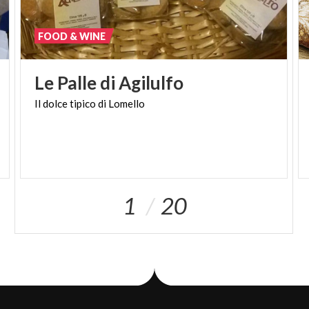
conservati in celle frigorifere per mantenerne
intatta la qualità.
FOOD & WINE
L'intera filiera è corta e completamente locale: dalla
riproduzione del seme fino alla
Le
Palle
di
Agilulfo
commercializzazione, ogni fase viene gestita dalle
Il
dolce
tipico
di
Lomello
aziende agricole del territorio, garantendo
tracciabilità e qualità. Dal 2021 la Cipolla Dorata di
Voghera ha inoltre ottenuto la certificazione
"Residuo Zero"
, che attesta l'assenza di residui
chimici di sintesi rilevabili sul prodotto finito.
1
20
Riconoscimenti e tutela
La Cipolla Dorata di Voghera rappresenta oggi una
delle eccellenze agricole della provincia di Pavia. È
riconosciuta come
Prodotto Agroalimentare
Tradizionale (PAT) della Lombardia
ed è iscritta nel
Registro nazionale delle Varietà da