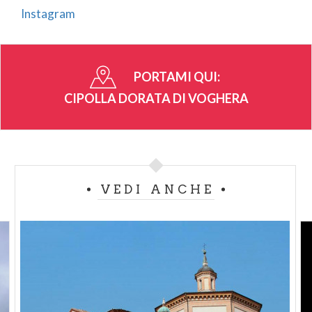
tutela la produzione attraverso un disciplinare
Instagram
dedicato e la conservazione in purezza del seme.
Un prodotto unico dell'Oltrepò Pavese
La Cipolla Dorata di Voghera è facilmente
PORTAMI QUI:
riconoscibile per la sua caratteristica forma a
CIPOLLA DORATA DI VOGHERA
trottola leggermente schiacciata, con bulbi del
diametro medio di 6-7 centimetri e una tunica di
colore giallo dorato intenso. La buona vestitura
protegge il bulbo durante la conservazione,
consentendo di mantenerne intatte le qualità per
VEDI ANCHE
molti mesi dopo la raccolta.
Dal punto di vista organolettico si distingue per il
profumo intenso, l'elevata pungenza e una marcata
sapidità, caratteristiche che la rendono ideale sia
per preparazioni tradizionali sia per ricette
contemporanee. È inoltre naturalmente ricca di