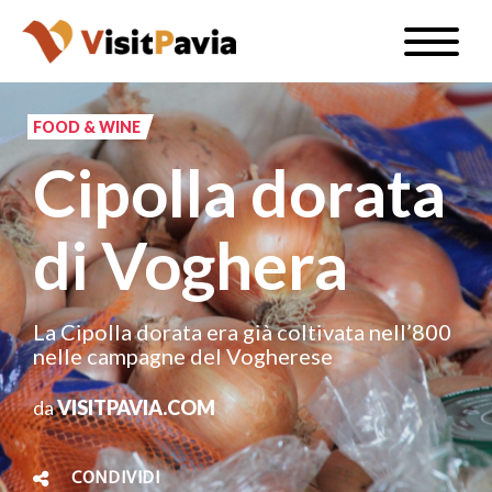
Salta
Toggle
al
naviga
IT
contenuto
principale
FOOD & WINE
Cipolla dorata
#visitpavia
di Voghera
La Cipolla dorata era già coltivata nell’800
nelle campagne del Vogherese
da
VISITPAVIA.COM
CONDIVIDI