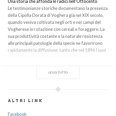
Una storia che affonda le radici nell'Ottocento
Le testimonianze storiche documentano la presenza
della Cipolla Dorata di Voghera già nel XIX secolo,
quando veniva coltivata negli orti e nei campi del
Vogherese in rotazione con cereali e foraggere. La
sua produttività costante e la naturale resistenza
alle principali patologie della specie ne favorirono
rapidamente la diffusione, tanto che nel 1896 i suoi
semi furono esportati anche nel Parmense,
contribuendo alla nascita della celebre Cipolla
Dorata di Parma.
LEGGI TUTTO
Nel corso del Novecento, l'introduzione di varietà
più produttive rischiò di far scomparire questa
cultivar storica. Per preservarne il patrimonio
ALTRI LINK
genetico e culturale, nel 1991 nacque il
Consorzio
Produttori Cipolla di Voghera
, che ancora oggi
Facebook