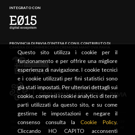
cipolle al forno;
INTEGRATO CON
cipolla fritta;
ripieni tradizionali e torte salate.
La sua eccellente conservabilità permette inoltre di
essere consumata per tutto l'inverno successivo alla
PROVINCIA DI PAVIA D’INTESA E CON IL CONTRIBUTO DI
CAMERA DI COMMERCIO DI CREMONA MANTOVA PAVIA
raccolta, mantenendo inalterate le proprie qualità
Questo sito utilizza i cookie per il
organolettiche.
funzionamento e per offrire una migliore
La Cipolla Dorata di Voghera non è soltanto un
esperienza di navigazione. I cookie tecnici
ingrediente della cucina lombarda, ma rappresenta
e i cookie utilizzati per fini statistici sono
una testimonianza vivente della cultura agricola
già stati impostati. Per ulteriori dettagli sui
dell'Oltrepò Pavese. Visitare il territorio di Voghera
cookie, compresi i cookie analytics di terze
significa anche scoprire questa eccellenza, frutto
parti utilizzati da questo sito, e su come
della passione dei produttori locali e di un ambiente
gestirne le impostazioni e negare il
naturale che, ancora oggi, continua a regalarle
consenso consulta la
Cookie Policy
.
PROVINCIA DI PAVIA • Piazza Italia, 2 • 27100 Pavia • tel. +39
caratteristiche uniche e inconfondibili.
0382 5971 • visitpavia@provincia.pv.it • Copyright 2026 • All
Cliccando HO CAPITO acconsenti
rights reserved