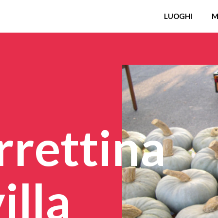
LUOGHI
M
rrettina
illa