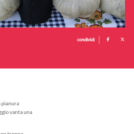
condividi
a pianura
aggio vanta una
non troppo