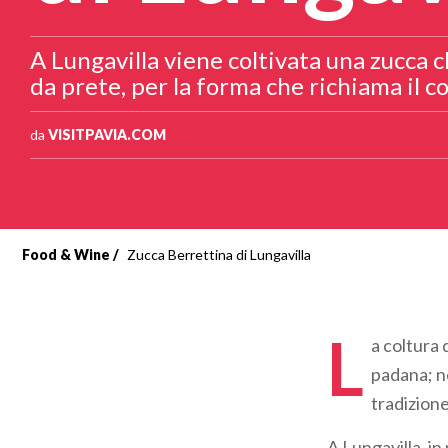
A Lungavilla viene coltivata una zucca c
da prete, per la forma che richiama il c
da
VISITPAVIA.COM
Food & Wine
Zucca Berrettina di Lungavilla
L
a coltura 
padana; n
tradizione
A Lungavilla, in