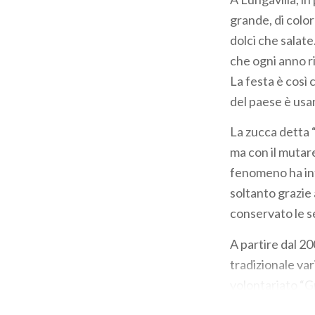
grande, di colo
dolci che salate
che ogni anno r
La festa è così
del paese è usan
La zucca detta 
ma con il mutare
fenomeno ha int
soltanto grazie 
conservato le s
A partire dal 2
tradizionale var
volontariato “G
Nazionale Sement