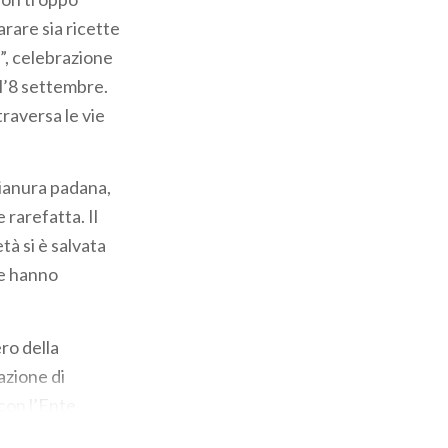
rare sia ricette
c”, celebrazione
ll’8 settembre.
raversa le vie
pianura padana,
 rarefatta. Il
à si è salvata
ne hanno
ro della
azione di
con l’Ente
nalizzata al