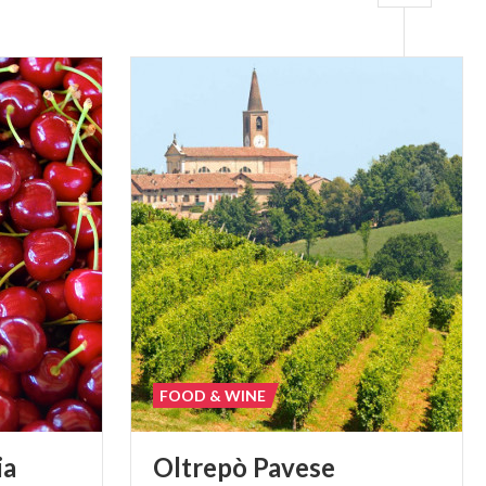
FOOD & WINE
ia
Oltrepò
Pavese