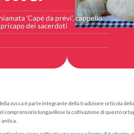
hiamata ‘Capé da prèvi’, cappello
opricapo dei sacerdoti
della zucca è parte integrante della tradizione orticola dell
el comprensorio lungavillese la coltivazione di questo ort
 antica.
 particolare viene coltivata una
zucca a forma di turbante
, 