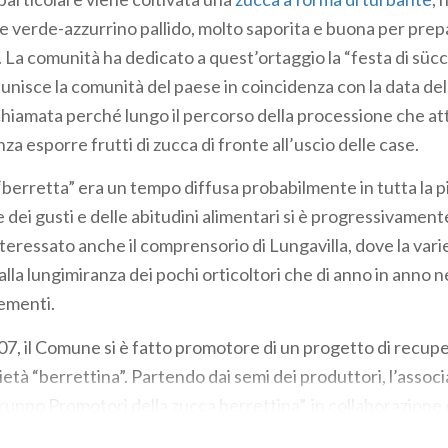
re verde-azzurrino pallido, molto saporita e buona per prepa
. La comunità ha dedicato a quest’ortaggio la “festa di süc
iunisce la comunità del paese in coincidenza con la data de
 chiamata perché lungo il percorso della processione che att
za esporre frutti di zucca di fronte all’uscio delle case.
“berretta” era un tempo diffusa probabilmente in tutta la 
 dei gusti e delle abitudini alimentari si è progressivamente
eressato anche il comprensorio di Lungavilla, dove la variet
alla lungimiranza dei pochi orticoltori che di anno in anno 
ementi.
007, il Comune si è fatto promotore di un progetto di recupe
ietà “berrettina”. Partendo dai semi dei produttori, l’associ
ruppo Promotori della zucca berrettina”, in collaborazione 
i Elette di Tavazzano (Lodi), ha dato avvio a una ricerca fi