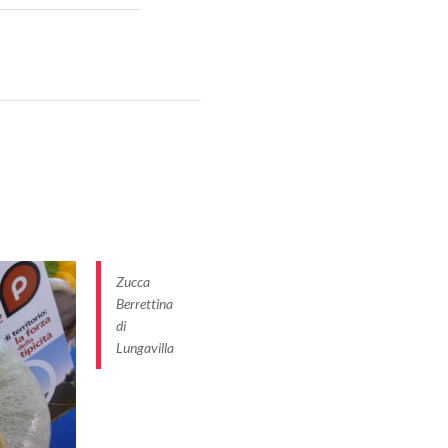
a Lungavilla
 zucca
ettina di
i quali Pizzale,
Zucca
Berrettina
di
Lungavilla