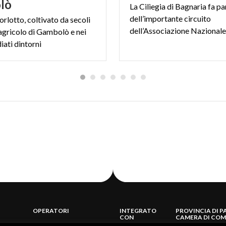
lò
La Ciliegia di Bagnaria fa pa
dell’importante circuito
borlotto, coltivato da secoli
 agricolo di Gambolò e nei
iati dintorni
OPERATORI
INTEGRATO
PROVINCIA DI P
CON
CAMERA DI COM