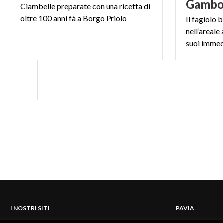
Gambo
Ciambelle
preparate
con
una
ricetta
di
oltre
100
anni
fà
a
Borgo
Priolo
Il fagiolo 
nell’areale
suoi immed
I NOSTRI SITI
PAVIA