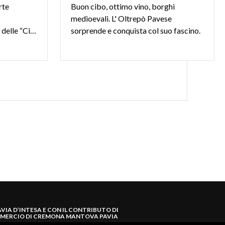
rte
Buon cibo, ottimo vino, borghi
medioevali. L' Oltrepò Pavese
dell’Associazione Nazionale delle “Città delle ciliegie”.
sorprende e conquista col suo fascino.
AVIA D’INTESA E CON IL CONTRIBUTO DI
MERCIO DI CREMONA MANTOVA PAVIA