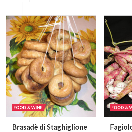
FOOD & WINE
FOOD & 
Brasadè
di
Staghiglione
Fagiol